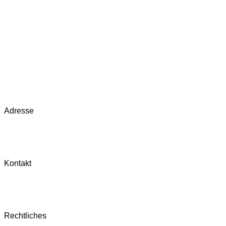
Adresse
Smart Guard
Protection GmbH
Pettenkoferstraße 15
10247 Berlin
Kontakt
Tel:
+49 30 41 70 13 18​
Fax: +49 30 41 70 13 19
info@smartguards.de
Rechtliches