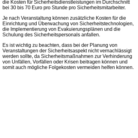
die Kosten für Sicherheitsdienstleistungen im Durchschnitt
bei 30 bis 70 Euro pro Stunde pro Sicherheitsmitarbeiter.
Je nach Veranstaltung können zusätzliche Kosten für die
Einrichtung und Überwachung von Sicherheitstechnologien,
die Implementierung von Evakuierungsplänen und die
Schulung des Sicherheitspersonals anfallen.
Es ist wichtig zu beachten, dass bei der Planung von
Veranstaltungen der Sicherheitsaspekt nicht vernachlässigt
werden sollte, da Sicherheitsmaßnahmen zur Verhinderung
von Unfällen, Vorfällen oder Krisen beitragen können und
somit auch mögliche Folgekosten vermeiden helfen können.
Smart Guard Protection GmbH –
Sicherheit mit Niveau!
Der Name ist Programm! Unser Sicherheitsteam zeichnet
sich durch ein ausgeprägtes „Wir-Gefühl“ aus. Die enge
Bindung an das Unternehmen und die Firmenphilosophie
sind ein Garant für freundliches und zuvorkommendes
Auftreten sowie absolut kundenorientiertes Arbeiten unserer
Smartguards.