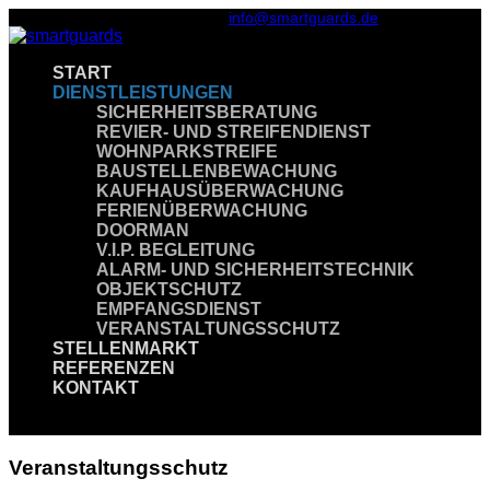
24h-Hotline: +49 30 4170 9684
info@smartguards.de
START
DIENSTLEISTUNGEN
SICHERHEITSBERATUNG
REVIER- UND STREIFENDIENST
WOHNPARKSTREIFE
BAUSTELLENBEWACHUNG
KAUFHAUSÜBERWACHUNG
FERIENÜBERWACHUNG
DOORMAN
V.I.P. BEGLEITUNG
ALARM- UND SICHERHEITSTECHNIK
OBJEKTSCHUTZ
EMPFANGSDIENST
VERANSTALTUNGSSCHUTZ
STELLENMARKT
REFERENZEN
KONTAKT
Seite wählen
Veranstaltungsschutz